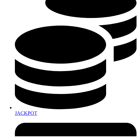
JACKPOT