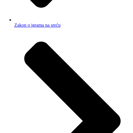
Zakon o igrama na sreću