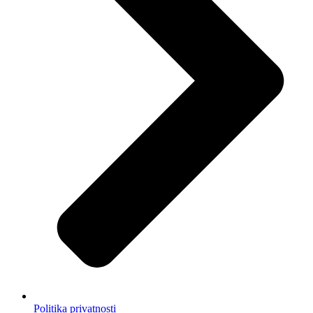
Politika privatnosti