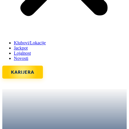
Klubovi/Lokacije
Jackpot
Lojalnost
Novosti
KARIJERA