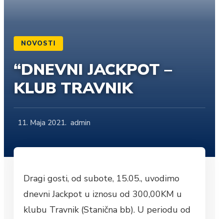
NOVOSTI
“DNEVNI JACKPOT –
KLUB TRAVNIK
11. Maja 2021.
admin
Dragi gosti, od subote, 15.05., uvodimo
dnevni Jackpot u iznosu od 300,00KM u
klubu Travnik (Stanična bb). U periodu od