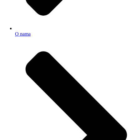
O nama