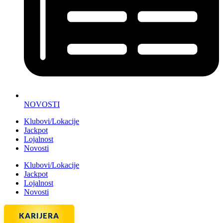
NOVOSTI
Klubovi/Lokacije
Jackpot
Lojalnost
Novosti
Klubovi/Lokacije
Jackpot
Lojalnost
Novosti
KARIJERA