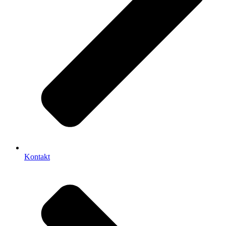
Kontakt