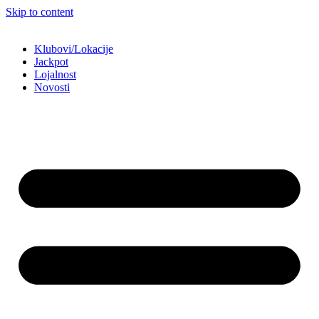
Skip to content
Klubovi/Lokacije
Jackpot
Lojalnost
Novosti