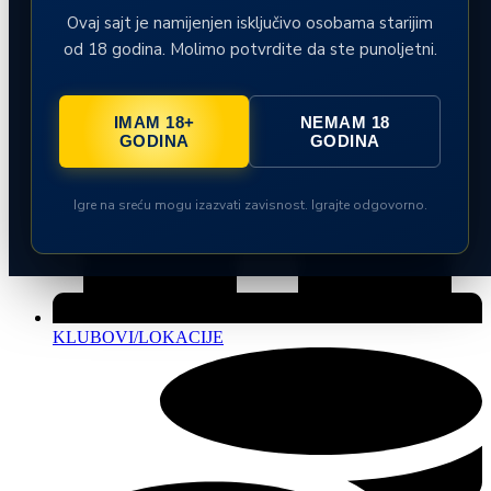
Ovaj sajt je namijenjen isključivo osobama starijim
od 18 godina. Molimo potvrdite da ste punoljetni.
IMAM 18+
NEMAM 18
GODINA
GODINA
Igre na sreću mogu izazvati zavisnost. Igrajte odgovorno.
KLUBOVI/LOKACIJE