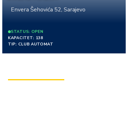
Envera Šehovića 52, Sarajevo
STATUS: OPEN
KAPACITET: 138
TIP: CLUB AUTOMAT
ABOUT THE CLUB
Smješten u mirnom naselju na Dolac Malti, Admiral klub
nudi diskretno i ugodno okruženje idealno za opuštenu
igru. Prostor je moderno uređen i organizovan na dva
sprata, što gostima omogućava dodatni osjećaj
privatnosti, komfora i nenametljive atmosfere. Ljubazno
i profesionalno osoblje uvijek je na raspolaganju