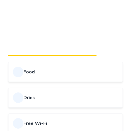
gostima, vodeći računa o svakom detalju boravka.
Cjelokupan prostor odiše sigurnošću, diskrecijom i
kvalitetom koji su zaštitni znak Admiral brenda.
Posjetite nas i uživajte u iskustvu koje spaja mir,
udobnost i vrhunsku uslugu, daleko od gradske gužve.
FACILITIES AND AMENITIES
Food
Drink
Free Wi-Fi