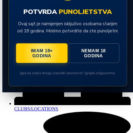
POTVRDA
PUNOLJETSTVA
Ovaj sajt je namijenjen isključivo osobama starijim
od 18 godina. Molimo potvrdite da ste punoljetni.
IMAM 18+
NEMAM 18
GODINA
GODINA
Igre na sreću mogu izazvati zavisnost. Igrajte odgovorno.
CLUBS/LOCATIONS