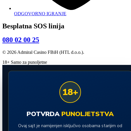
ODGOVORNO IGRANJE
Besplatna SOS linija
080 02 00 25
© 2026 Admiral Casino FBiH (HTL d.o.o.).
18+ Samo za punoljetne
18+
POTVRDA
PUNOLJETSTVA
Ovaj sajt je namijenjen isključivo osobama starijim od