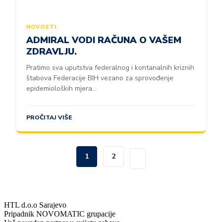
NOVOSTI
ADMIRAL VODI RAČUNA O VAŠEM
ZDRAVLJU.
Pratimo sva uputstva federalnog i kontanalnih kriznih
štabova Federacije BIH vezano za sprovođenje
epidemioloških mjera...
PROČITAJ VIŠE
1
2
HTL d.o.o Sarajevo
Pripadnik NOVOMATIC grupacije