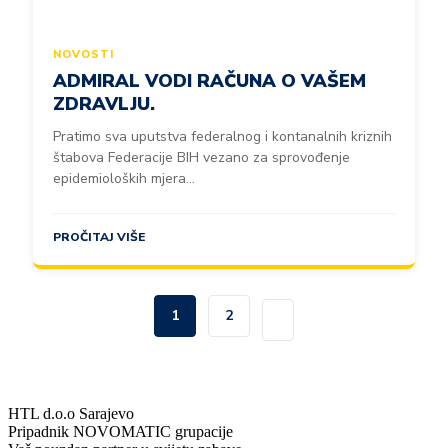
NOVOSTI
ADMIRAL VODI RAČUNA O VAŠEM
ZDRAVLJU.
Pratimo sva uputstva federalnog i kontanalnih kriznih
štabova Federacije BIH vezano za sprovođenje
epidemioloških mjera...
PROČITAJ VIŠE
1
2
HTL d.o.o Sarajevo
Pripadnik NOVOMATIC grupacije