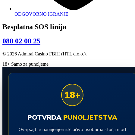
ODGOVORNO IGRANJE
Besplatna SOS linija
080 02 00 25
© 2026 Admiral Casino FBiH (HTL d.o.o.).
18+ Samo za punoljetne
18+
POTVRDA
PUNOLJETSTVA
Ovaj sajt je namijenjen isključivo osobama starijim od