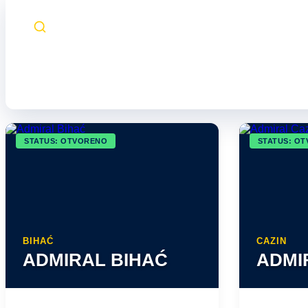
Parking
Wi-Fi
Pušenj
FILTRIRAJ SADRŽAJ:
STATUS: OTVORENO
STATUS: O
BIHAĆ
CAZIN
ADMIRAL BIHAĆ
ADMI