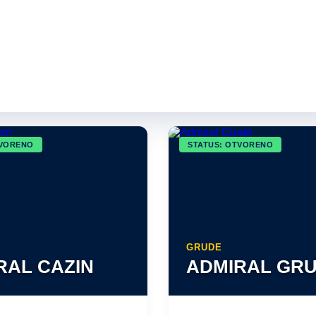
e
Hrana
Piće
TVORENO
STATUS: OTVORENO
GRUDE
RAL CAZIN
ADMIRAL GR