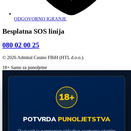
ODGOVORNO IGRANJE
Besplatna SOS linija
080 02 00 25
© 2026 Admiral Casino FBiH (HTL d.o.o.).
18+ Samo za punoljetne
18+
POTVRDA
PUNOLJETSTVA
Ovaj sajt je namijenjen isključivo osobama starijim