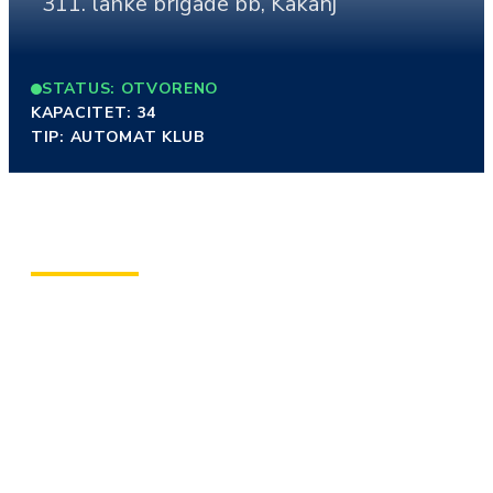
311. lahke brigade bb, Kakanj
STATUS: OTVORENO
KAPACITET: 34
TIP: AUTOMAT KLUB
O KLUBU
Klub u Kaknju smješten je na praktičnoj i lako
pristupačnoj lokaciji, nudeći gostima moderan, svijetao i
prijatan prostor za igru. Klub odiše prijateljskom
atmosferom, a raspored automata omogućava udobno i
nesmetano iskustvo. Profesionalno osoblje uvijek je na
raspolaganju gostima, što ovu lokaciju čini pouzdanim
izborom za opuštenu igru i kratak predah u toku dana.