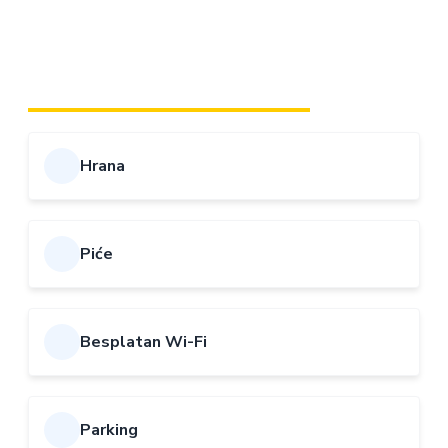
Jednostavan pristup i kvalitetna usluga čine ovaj klub
posebno ugodnim za cjelodnevne posjete.
SADRŽAJI I POGODNOSTI
Hrana
Piće
Besplatan Wi-Fi
Parking