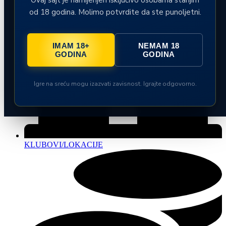
od 18 godina. Molimo potvrdite da ste punoljetni.
IMAM 18+
NEMAM 18
GODINA
GODINA
Igre na sreću mogu izazvati zavisnost. Igrajte odgovorno.
KLUBOVI/LOKACIJE