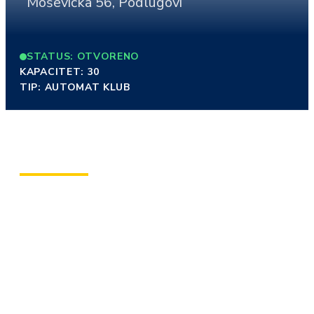
Moševićka 56, Podlugovi
STATUS: OTVORENO
KAPACITET: 30
TIP: AUTOMAT KLUB
O KLUBU
Admiral klub u Ilijašu smješten je na mirnoj i lako
dostupnoj lokaciji, idealnoj za goste koji preferiraju
opušteno i ugodnu igru. Prostor je svijetao, organizovan
kroz tri odvojene cjeline i pruža udobnost i privatnost
tokom igre na ruletu. Topla atmosfera i profesionalno
osoblje čine boravak prijatnim i jednostavnim, dok
dodatne pogodnosti omogućavaju ugodno iskustvo