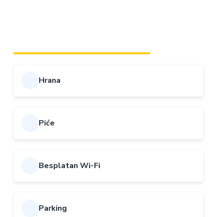
tokom čitavog dana. Klub je savršen izbor za igrače koji
cijene diskreciju i udobnost.
SADRŽAJI I POGODNOSTI
Hrana
Piće
Besplatan Wi-Fi
Parking