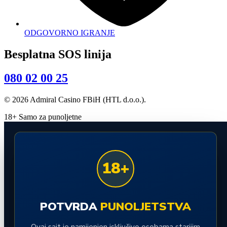
ODGOVORNO IGRANJE
Besplatna SOS linija
080 02 00 25
© 2026 Admiral Casino FBiH (HTL d.o.o.).
18+ Samo za punoljetne
18+
POTVRDA
PUNOLJETSTVA
Ovaj sajt je namijenjen isključivo osobama starijim