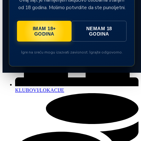
od 18 godina. Molimo potvrdite da ste punoljetni.
IMAM 18+
NEMAM 18
GODINA
GODINA
Igre na sreću mogu izazvati zavisnost. Igrajte odgovorno.
KLUBOVI/LOKACIJE