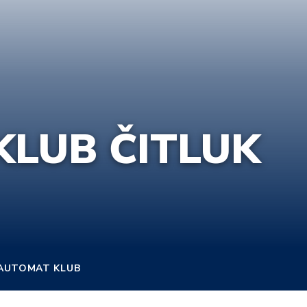
KLUB ČITLUK
 AUTOMAT KLUB