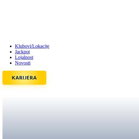
Klubovi/Lokacije
Jackpot
Lojalnost
Novosti
KARIJERA