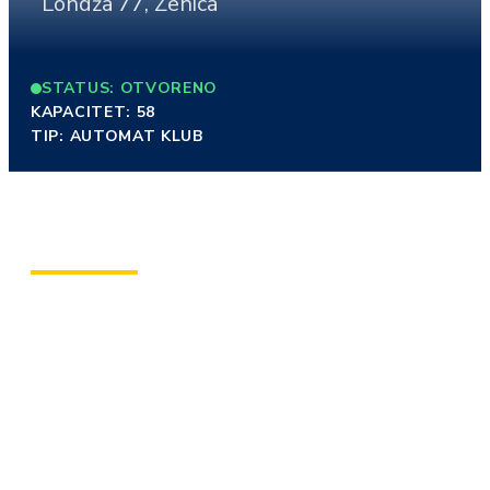
Londža 77, Zenica
STATUS: OTVORENO
KAPACITET: 58
TIP: AUTOMAT KLUB
O KLUBU
U skladno uređenom prostoru u centru Zenice, Admiral
klub nudi mirnu, stabilnu i ugodnu atmosferu prilagođenu
svakodnevnim posjetama. Enterijer je organizovan tako
da pruža osjećaj privatnosti uz zadržavanje preglednosti
i protočnosti prostora. Klub je idealan za goste koji
preferiraju opuštenije okruženje, ljubazno osoblje i
siguran standard Admiral usluge. Posjeta ovom