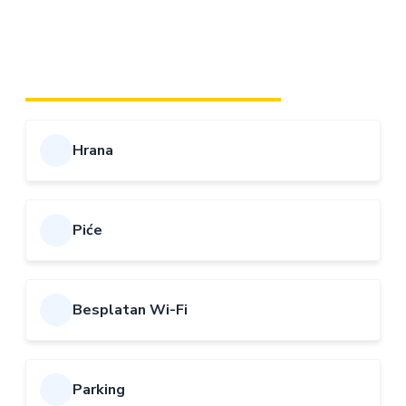
prostoru pruža jednostavno, kvalitetno i prijatno
iskustvo u samom srcu Zenice.
SADRŽAJI I POGODNOSTI
Hrana
Piće
Besplatan Wi-Fi
Parking