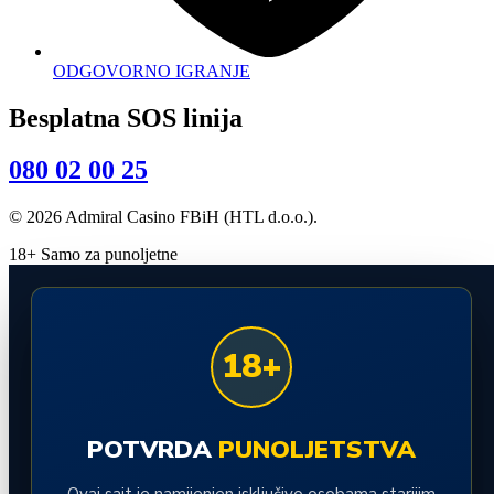
ODGOVORNO IGRANJE
Besplatna SOS linija
080 02 00 25
© 2026 Admiral Casino FBiH (HTL d.o.o.).
18+ Samo za punoljetne
18+
POTVRDA
PUNOLJETSTVA
Ovaj sajt je namijenjen isključivo osobama starijim