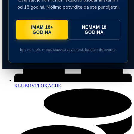
od 18 godina. Molimo potvrdite da ste punoljetni.
IMAM 18+
NEMAM 18
GODINA
GODINA
Igre na sreću mogu izazvati zavisnost. Igrajte odgovorno.
KLUBOVI/LOKACIJE