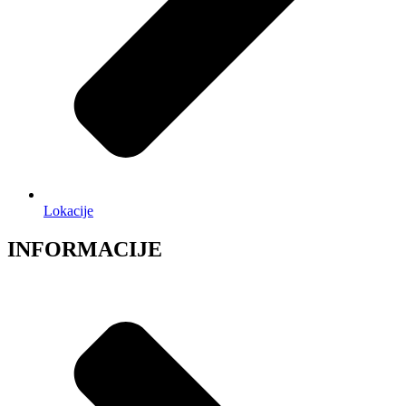
Lokacije
INFORMACIJE