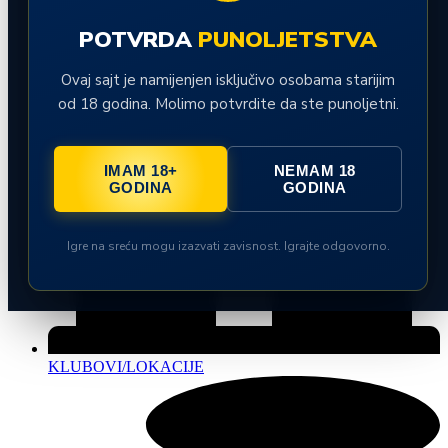
POTVRDA
PUNOLJETSTVA
Ovaj sajt je namijenjen isključivo osobama starijim
od 18 godina. Molimo potvrdite da ste punoljetni.
IMAM 18+
NEMAM 18
GODINA
GODINA
Igre na sreću mogu izazvati zavisnost. Igrajte odgovorno.
KLUBOVI/LOKACIJE