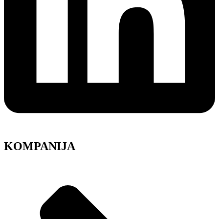
KOMPANIJA