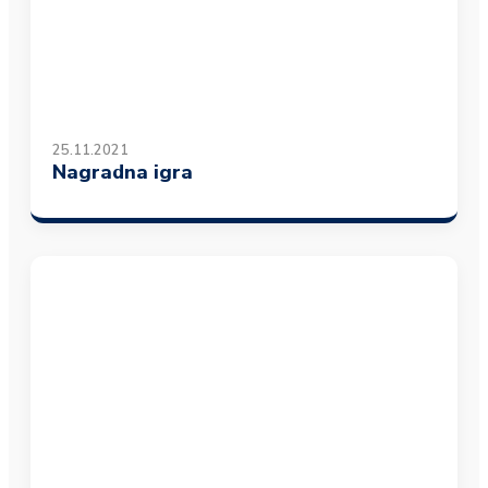
25.11.2021
Nagradna igra