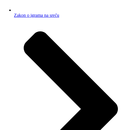
Zakon o igrama na sreću