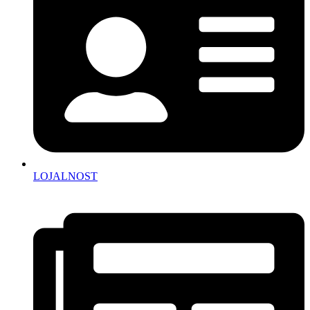
LOJALNOST