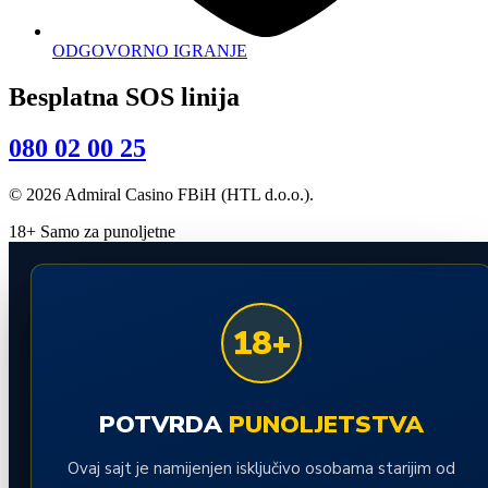
ODGOVORNO IGRANJE
Besplatna SOS linija
080 02 00 25
© 2026 Admiral Casino FBiH (HTL d.o.o.).
18+ Samo za punoljetne
18+
POTVRDA
PUNOLJETSTVA
Ovaj sajt je namijenjen isključivo osobama starijim od