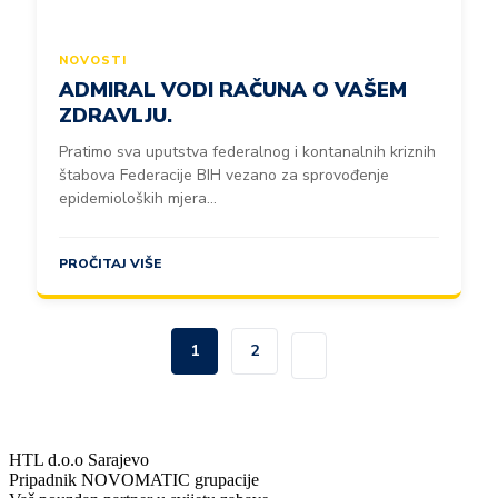
NOVOSTI
ADMIRAL VODI RAČUNA O VAŠEM
ZDRAVLJU.
Pratimo sva uputstva federalnog i kontanalnih kriznih
štabova Federacije BIH vezano za sprovođenje
epidemioloških mjera...
PROČITAJ VIŠE
1
2
HTL d.o.o Sarajevo
Pripadnik NOVOMATIC grupacije