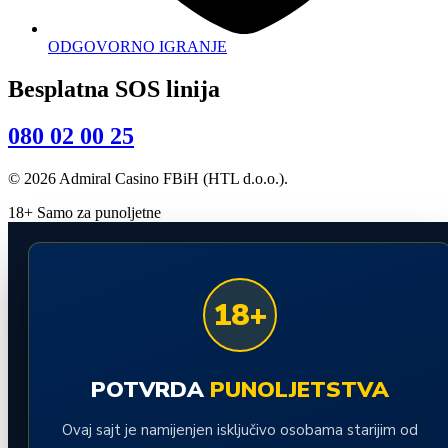
ODGOVORNO IGRANJE
Besplatna SOS linija
080 02 00 25
© 2026 Admiral Casino FBiH (HTL d.o.o.).
18+ Samo za punoljetne
18+
POTVRDA
PUNOLJETSTVA
Ovaj sajt je namijenjen isključivo osobama starijim od