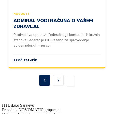
NOVOSTI
ADMIRAL VODI RAČUNA O VAŠEM
ZDRAVLJU.
Pratimo sva uputstva federalnog i kontanalnih kriznih
štabova Federacije BIH vezano za sprovođenje
epidemioloških mjera...
PROČITAJ VIŠE
1
2
HTL d.o.o Sarajevo
Pripadnik NOVOMATIC grupacije